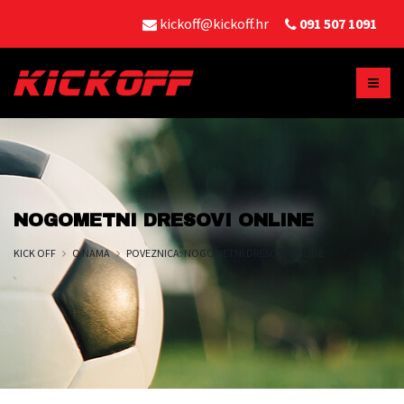
kickoff@kickoff.hr
091 507 1091
NOGOMETNI DRESOVI ONLINE
KICK OFF
O NAMA
POVEZNICA: NOGOMETNI DRESOVI ONLINE