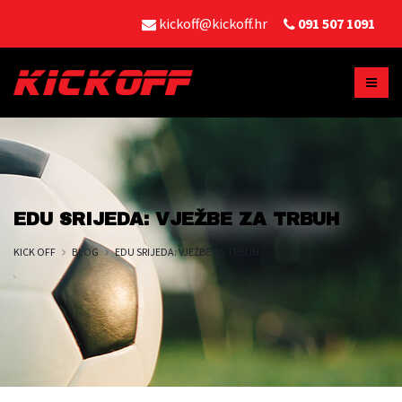
kickoff@kickoff.hr
091 507 1091
EDU SRIJEDA: VJEŽBE ZA TRBUH
KICK OFF
BLOG
EDU SRIJEDA: VJEŽBE ZA TRBUH