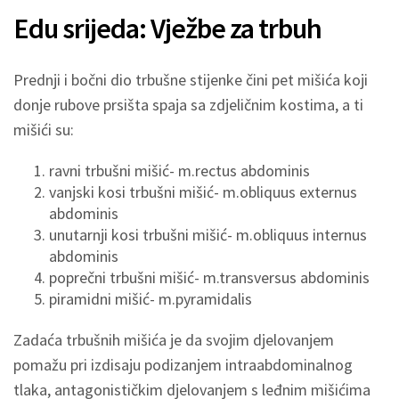
Edu srijeda: Vježbe za trbuh
Prednji i bočni dio trbušne stijenke čini pet mišića koji
donje rubove prsišta spaja sa zdjeličnim kostima, a ti
mišići su:
ravni trbušni mišić- m.rectus abdominis
vanjski kosi trbušni mišić- m.obliquus externus
abdominis
unutarnji kosi trbušni mišić- m.obliquus internus
abdominis
poprečni trbušni mišić- m.transversus abdominis
piramidni mišić- m.pyramidalis
Zadaća trbušnih mišića je da svojim djelovanjem
pomažu pri izdisaju podizanjem intraabdominalnog
tlaka, antagonističkim djelovanjem s leđnim mišićima