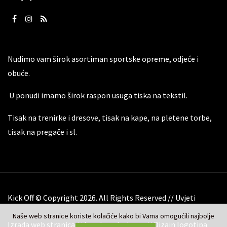
Nudimo vam širok asortiman sportske opreme, odjeće i
obuće.
U ponudi imamo širok raspon usuga tiska na tekstil.
Tisak na trenirke i dresove, tisak na kape, na pletene torbe,
tisak na pregače i sl.
Kick Off © Copyright 2026. All Rights Reserved //
Uvjeti
Naše web stranice koriste kolačiće kako bi Vama omogućili najbolje
Izrada web stranica
//
Izrada web shopa
//
Dizajn logotipa