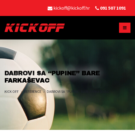
kickoff@kickoff.hr
091 507 1091
DABROVI SA ‘‘PUPINE’’ BARE
FARKAŠEVAC
KICK OFF
REFERENCE
DABROVI SA ‘‘PUPINE’’ BARE FARKAŠEVAC