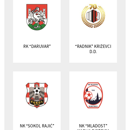
RK “DARUVAR”
“RADNIK” KRIŽEVCI
D.D.
NK “SOKOL RAJIĆ”
NK “MLADOST”