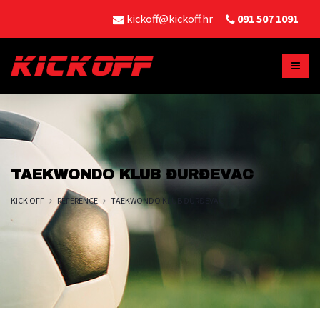
kickoff@kickoff.hr
091 507 1091
TAEKWONDO KLUB ĐURĐEVAC
KICK OFF
REFERENCE
TAEKWONDO KLUB ĐURĐEVAC