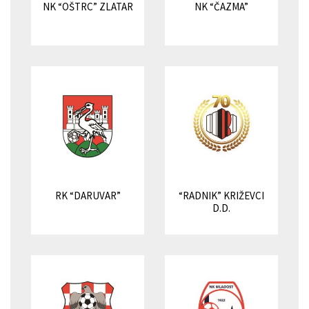
NK “OŠTRC” ZLATAR
NK “ČAZMA”
RK “DARUVAR”
“RADNIK” KRIŽEVCI
D.D.