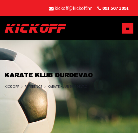
kickoff@kickoff.hr
091 507 1091
KARATE KLUB ĐURĐEVAC
KICK OFF
REFERENCE
KARATE KLUB ĐURĐEVAC