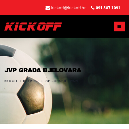
kickoff@kickoff.hr
091 507 1091
JVP GRADA BJELOVARA
KICK OFF
REFERENCE
JVP GRADA BJELOVARA