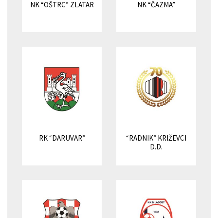
NK “OŠTRC” ZLATAR
NK “ČAZMA”
RK “DARUVAR”
“RADNIK” KRIŽEVCI
D.D.