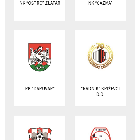
NK “OŠTRC” ZLATAR
NK “ČAZMA”
RK “DARUVAR”
“RADNIK” KRIŽEVCI
D.D.